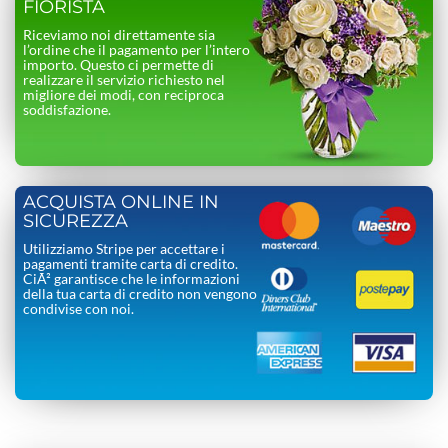
FIORISTA
Riceviamo noi direttamente sia
l’ordine che il pagamento per l’intero
importo. Questo ci permette di
realizzare il servizio richiesto nel
migliore dei modi, con reciproca
soddisfazione.
ACQUISTA ONLINE IN
SICUREZZA
Utilizziamo Stripe per accettare i
pagamenti tramite carta di credito.
CiÃ² garantisce che le informazioni
della tua carta di credito non vengono
condivise con noi.