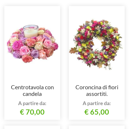
Centrotavola con
Coroncina di fiori
candela
assortiti.
A partire da:
A partire da:
€ 70,00
€ 65,00