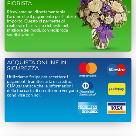
FIORISTA
Riceviamo noi direttamente sia
l’ordine che il pagamento per l’intero
importo. Questo ci permette di
realizzare il servizio richiesto nel
migliore dei modi, con reciproca
soddisfazione.
ACQUISTA ONLINE IN
SICUREZZA
Utilizziamo Stripe per accettare i
pagamenti tramite carta di credito.
CiÃ² garantisce che le informazioni
della tua carta di credito non vengono
condivise con noi.